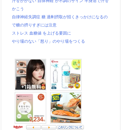
汗をかかない 自律神経 が不調のサイン 半身浴で汗を
かこう
自律神経失調症 糖 過剰摂取が招くきっかけになるの
で糖の摂りすぎには注意
ストレス 血糖値 を上げる要因に
やり場のない「怒り」のやり場をつくる