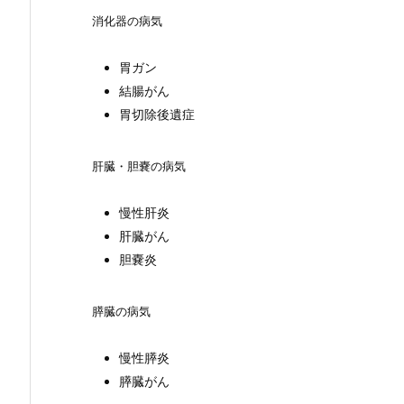
消化器の病気
胃ガン
結腸がん
胃切除後遺症
肝臓・胆嚢の病気
慢性肝炎
肝臓がん
胆嚢炎
膵臓の病気
慢性膵炎
膵臓がん