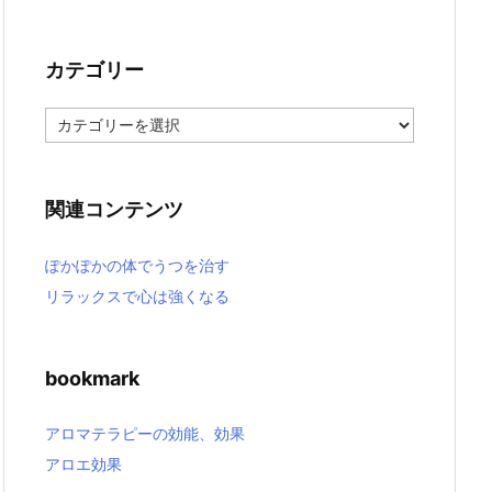
カテゴリー
カ
テ
ゴ
リ
ー
関連コンテンツ
ぽかぽかの体でうつを治す
リラックスで心は強くなる
bookmark
アロマテラピーの効能、効果
アロエ効果